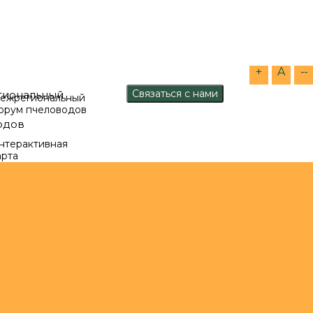
+
A
--
ежрегиональный
орум пчеловодов
нтерактивная
арта