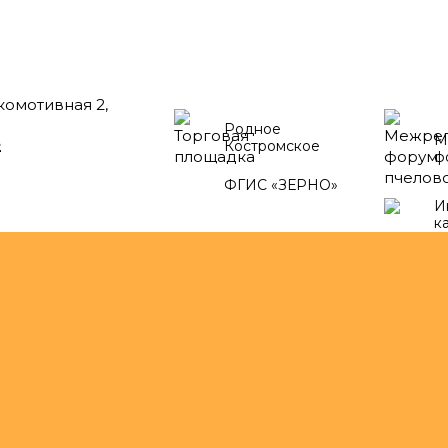
окомотивная 2,
Родное
М
2
Костромское
ф
ФГИС «ЗЕРНО»
И
к