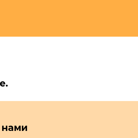
е.
 нами