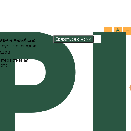
+
A
--
ежрегиональный
орум пчеловодов
нтерактивная
арта