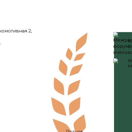
окомотивная 2,
М
2
ф
И
к
Родное